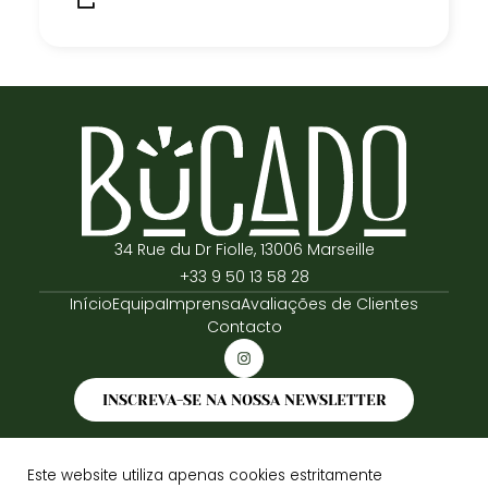
34 Rue du Dr Fiolle, 13006 Marseille
+33 9 50 13 58 28
Início
Equipa
Imprensa
Avaliações de Clientes
Contacto
INSCREVA-SE NA NOSSA NEWSLETTER
Este website utiliza apenas cookies estritamente
© Bucado 2026