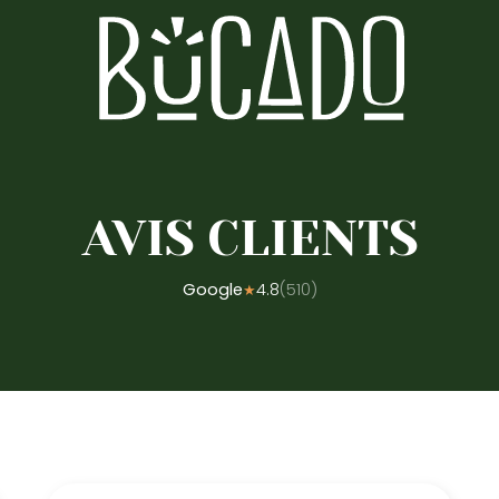
AVIS CLIENTS
Google
4.8
(
510
)
★