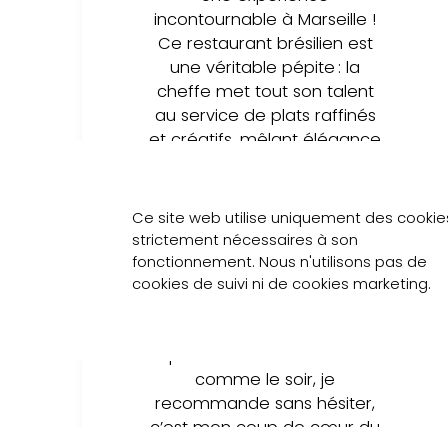
incontournable à Marseille !
Ce restaurant brésilien est
une véritable pépite : la
cheffe met tout son talent
au service de plats raffinés
et créatifs, mêlant élégance
française et inspirations
brésiliennes. Les saveurs sont
riches et parfaitement
Ce site web utilise uniquement des cookie
équilibrées, le service est top.
strictement nécessaires à son
L’ambiance intimiste invite au
fonctionnement. Nous n'utilisons pas de
voyage — une véritable
cookies de suivi ni de cookies marketing.
bossa nova culinaire du
début à la fin ! Après
plusieurs venues le midi
comme le soir, je
recommande sans hésiter,
c’est mon coup de cœur du